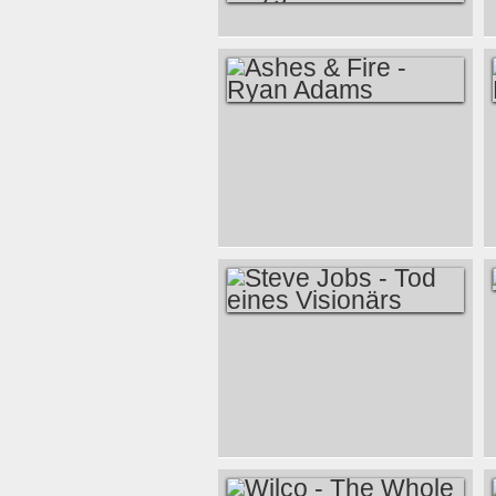
ALAN LOMAX
AWARD FÜR DIE
BESTE MOTION
PICTURE TITEL
ASHES & FIRE -
SEQUENZ GEHT
RYAN ADAMS
AN: ...DER KLEINE
NICK VON KUNTZEL
& DEYGAS
STEVE JOBS - TOD
EINES VISIONÄRS