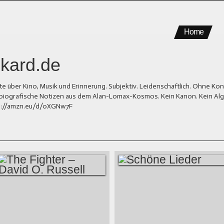
Home
kard.de
er Kino, Musik und Erinnerung. Subjektiv. Leidenschaftlich. Ohne Kons
und biografische Notizen aus dem Alan-Lomax-Kosmos. Kein Kanon. Kein Al
tps://amzn.eu/d/0XGNw7F
SCHÖNE LIEDER
THE FIGHTER –
DAVID O. RUSSELL