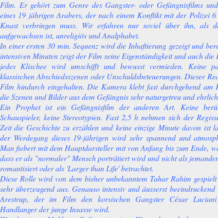
Film. Er gehört zum Genre des Gangster- oder Gefängnisfilms und 
eines 19 jährigen Arabers, der nach einem Konflikt mit der Polizei 
Knast verbringen muss. Wir erfahren nur soviel über ihn, als 
aufgewachsen ist, unreligiös und Analphabet.
In einer ersten 30 min. Sequenz wird die Inhaftierung gezeigt und ber
intensiven Minuten zeigt der Film seine Eigenständigkeit und auch die 
jedes Klischee wird umschifft und bewusst vermieden. Keine pa
klassischen Abschiedsszenen oder Unschuldsbeteuerungen. Dieser Re
Film hindurch eingehalten. Die Kamera klebt fast durchgehend am 
die Szenen und Bilder aus dem Gefängnis sehr naturgetreu und ehrlich
Ein Prophet ist ein Gefängnisfilm der anderen Art. Keine ber
Schauspieler, keine Stereotypien. Fast 2,5 h nehmen sich der Regi
Zeit die Geschichte zu erzählen und keine einzige Minute davon ist l
der Werdegang dieses 19-jährigen wird sehr spannend und atmosphä
Man fiebert mit dem Hauptdarsteller mit von Anfang bis zum Ende, wa
dass er als "normaler" Mensch porträtiert wird und nicht als jemand
romantisiert oder als 'Larger than Life' betrachtet.
Diese Rolle wird von dem bisher unbekanntem Tahar Rahim gespielt un
sehr überzeugend aus. Genauso intensiv und äusserst beeindruckend 
Arestrup, der im Film den korsischen Gangster César Luciani
Handlanger der junge Insasse wird.