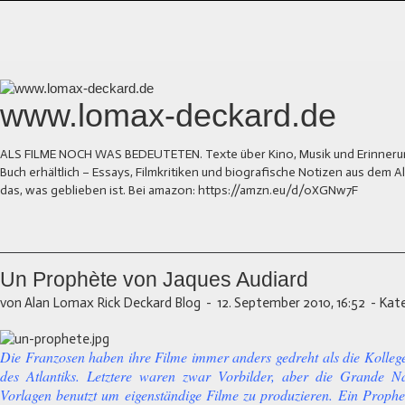
www.lomax-deckard.de
ALS FILME NOCH WAS BEDEUTETEN. Texte über Kino, Musik und Erinnerung.
Buch erhältlich – Essays, Filmkritiken und biografische Notizen aus dem
das, was geblieben ist. Bei amazon: https://amzn.eu/d/0XGNw7F
Un Prophète von Jaques Audiard
von Alan Lomax Rick Deckard Blog
-
12. September 2010, 16:52
-
Kate
Die Franzosen haben ihre Filme immer anders gedreht als die Kollege
des Atlantiks. Letztere waren zwar Vorbilder, aber die Grande Na
Vorlagen benutzt um eigenständige Filme zu produzieren. Ein Prophet