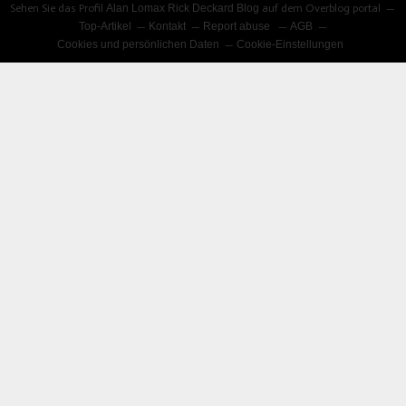
Sehen Sie das Profil
Alan Lomax Rick Deckard Blog
auf dem Overblog portal
Top-Artikel
Kontakt
Report abuse
AGB
Cookies und persönlichen Daten
Cookie-Einstellungen