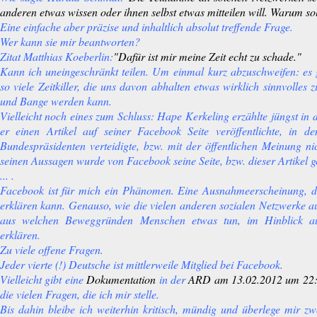
anderen etwas wissen oder ihnen selbst etwas mitteilen will. Warum sol
Eine einfache aber präzise und inhaltlich absolut treffende Frage.
Wer kann sie mir beantworten?
Zitat Matthias Koeberlin:
"Dafür ist mir meine Zeit echt zu schade."
Kann ich uneingeschränkt teilen. Um
einmal
kurz abzuschweifen: es g
so viele Zeitkiller, die uns davon abhalten etwas wirklich sinnvolles 
und Bange werden kann.
Vielleicht noch eines zum Schluss: Hape Kerkeling erzählte jüngst i
er einen Artikel auf seiner Facebook Seite veröffentlichte, in 
Bundespräsidenten verteidigte, bzw. mit der öffentlichen Meinung n
seinen Aussagen wurde von Facebook seine Seite, bzw. dieser Artikel g
... .
Facebook ist für mich ein Phänomen. Eine Ausnahmeerscheinung, di
erklären kann. Genauso, wie die vielen anderen sozialen Netzwerke a
aus welchen Beweggründen Menschen etwas tun, im Hinblick a
erklären.
Zu viele offene Fragen.
Jeder vierte (!) Deutsche ist mittlerweile Mitglied bei Facebook.
Vielleicht gibt eine
Dokumentation
in der
ARD am 13.02.2012 um 22
die vielen Fragen, die ich mir stelle.
Bis dahin bleibe ich weiterhin kritisch, mündig und überlege mir 