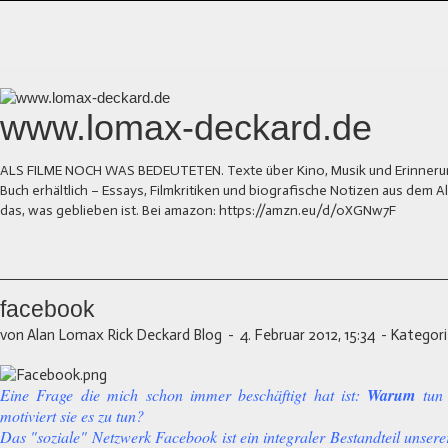
www.lomax-deckard.de
ALS FILME NOCH WAS BEDEUTETEN. Texte über Kino, Musik und Erinnerung.
Buch erhältlich – Essays, Filmkritiken und biografische Notizen aus dem
das, was geblieben ist. Bei amazon: https://amzn.eu/d/0XGNw7F
facebook
von Alan Lomax Rick Deckard Blog
-
4. Februar 2012, 15:34
-
Kategori
Eine Frage die mich schon immer beschäftigt hat ist:
Warum
tun
motiviert sie es zu tun?
Das "soziale" Netzwerk Facebook ist ein integraler Bestandteil unser