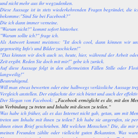
und nicht mehr aus ihr wegzudenken.
Diese Aussage ist in stets wiederkehrenden Fragen begründet, die ich
bekomme:"Sind Sie bei Facebook?"
Die ich dann immer verneine.
"Warum nicht?" kommt sofort hinterher.
"Warum sollte ich?" frage ich.
Als Antwort kommt meistens: "Ist doch cool, dann können wir u
gegenseitig Info's und Bilder
zuschicken
!"
"Das können wir doch auch so, heute, hier, während der Arbeit ode
Zeit ergibt. Reden Sie doch mit mir!" gebe ich zurück.
Auf diese Aussage folgt in den allermeisten Fällen Stille oder Flo
langweilig!"
Beunruhigend.
Will man etwas bewerten oder eine halbwegs verlässliche Aussage tref
Vergleich anstellen. Der einfachste der sich bietet und auch der effektivs
Der Slogan von Facebook:
„Facebook ermöglicht es dir, mit den M
in Verbindung zu treten und Inhalte mit diesen zu teilen.“
Was habe ich früher, als es das Internet nicht gab, getan, um mit M
treten um Inhalte mit ihnen zu teilen? Ich habe sie angerufen, sie pe
ihnen einen Brief geschrieben. Mit welchen Menschen? Die, die mir n
meinen Freunden zählte oder vielleicht guten Bekannten. Was waren