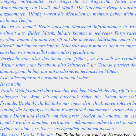
Umgang miteinander, von Angesicht zu Angesicht. Teilen men
Wahrnehmung von Gestik und Mimik. Die Nachteile: Briefe brauchte
anzukommen. Häufig waren die Menschen in meinem Leben nicht a
nicht ans Telefon.
Wie ist es heute? Heute tauschen Menschen Informationen in Br
weltweit aus. Bilder, Musik, Inhalte können in jedweder Form rase
werden. Immer hat man Zugriff auf die neuesten Aktivitäten seiner Fre
überall und immer erreichbar. Nachteil: wenn man es denn so eingest
einsehen was man selbst oder andere gerade tun.
Vergleicht man also das 'heute' mit 'früher', so hat sich im Grund
Warum sollte man Facebook also kritisieren? Im Grunde passiert d
damals gemacht hat, nur mit moderneren technischen Mitteln.
Also, alles super und entspannt und cool oder?
Ist es nicht.
Vorab: Mich fasziniert die Tatsache, welchen Wandel der Begriff "Fr
vollzogen hat. Wenn ich auf Facebook Seiten bin, haben dort vie
Freunde. Unglaublich. Ich habe nur einen, den ich als einen solchen 
Um auf die Eingangs erwähnte Frage zurückzukommen: warum also g
intime Daten und Details von sich preis, melden sich anonym an, ris
benutzt werden könnten, vertrauen vollkommen unbeschwert persön
Dritten an ohne zu wissen, was eigentlich mit ihnen passiert.
Wie sagte Harald Schmidt:
"Die Teilnahme an solchen Netzwerken set