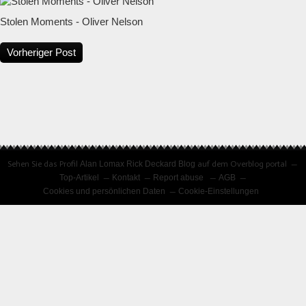
Stolen Moments - Oliver Nelson
Vorheriger Post
Sehen Sie das Profil
Alan Lomax Rick Deckard Blog
auf dem Overblog portal
Top-Artikel
Kontakt
Report abuse
AGB
Cookies und persönlichen Daten
Cookie-Einstellungen