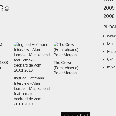
2009
2008
BLOG
www.
Musi
Face
674.
1883 –
The Crown
mixc
n
(Fernsehserie) –
Peter Morgan
Ingfried Hoffmann
Interview - Alan
Lomax - Musikabend
feat. lomax-
deckard.de vom
26.01.2019
Nächster Post