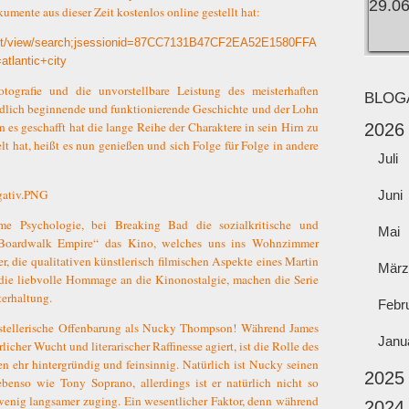
mente aus dieser Zeit kostenlos online gestellt hat:
vlet/view/search;jsessionid=87CC7131B47CF2EA52E1580FFA
lantic+city
otografie und die unvorstellbare Leistung des meisterhaften
BLOG
 endlich beginnende und funktionierende Geschichte und der Lohn
 es geschafft hat die lange Reihe der Charaktere in sein Hirn zu
2026
t hat, heißt es nun genießen und sich Folge für Folge in andere
Juli
Juni
me Psychologie, bei Breaking Bad die sozialkritische und
Mai
 „Boardwalk Empire“ das Kino, welches uns ins Wohnzimmer
, die qualitativen künstlerisch filmischen Aspekte eines Martin
März
die liebvolle Hommage an die Kinonostalgie, machen die Serie
erhaltung.
Febr
stellerische Offenbarung als Nucky Thompson! Während James
Janu
cher Wucht und literarischer Raffinesse agiert, ist die Rolle des
n ehr hintergründig und feinsinnig. Natürlich ist Nucky seinen
2025
benso wie Tony Soprano, allerdings ist er natürlich nicht so
n wenig langsamer zuging. Ein wesentlicher Faktor, denn während
2024