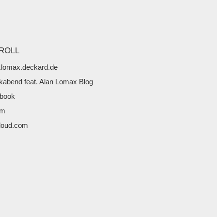
ROLL
lomax.deckard.de
kabend feat. Alan Lomax Blog
book
fm
loud.com