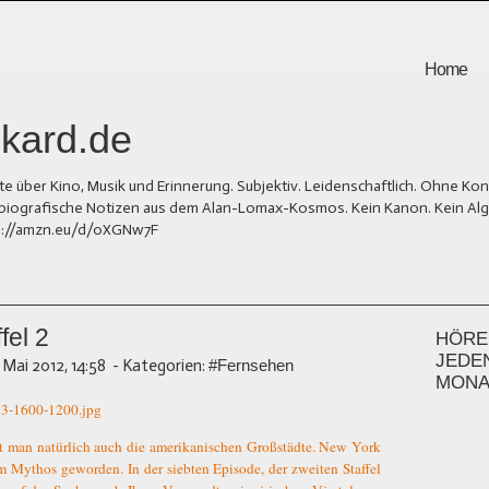
Home
kard.de
er Kino, Musik und Erinnerung. Subjektiv. Leidenschaftlich. Ohne Kons
und biografische Notizen aus dem Alan-Lomax-Kosmos. Kein Kanon. Kein Al
tps://amzn.eu/d/0XGNw7F
fel 2
HÖREN
JEDE
. Mai 2012, 14:58
-
Kategorien:
#Fernsehen
MONA
t man natürlich auch die amerikanischen Großstädte. New York
 Mythos geworden. In der siebten Episode, der zweiten Staffel