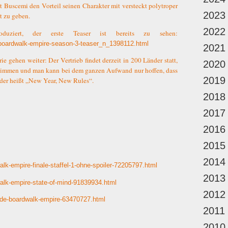
 Buscemi den Vorteil seinen Charakter mit versteckt polytroper
2023
t zu geben.
2022
oduziert, der erste Teaser ist bereits zu sehen:
/boardwalk-empire-season-3-teaser_n_1398112.html
2021
e gehen weiter: Der Vertrieb findet derzeit in 200 Länder statt,
2020
timmen und man kann bei dem ganzen Aufwand nur hoffen, dass
2019
eder heißt „New Year, New Rules“.
2018
2017
2016
2015
2014
lk-empire-finale-staffel-1-ohne-spoiler-72205797.html
2013
walk-empire-state-of-mind-91839934.html
2012
eude-boardwalk-empire-63470727.html
2011
2010