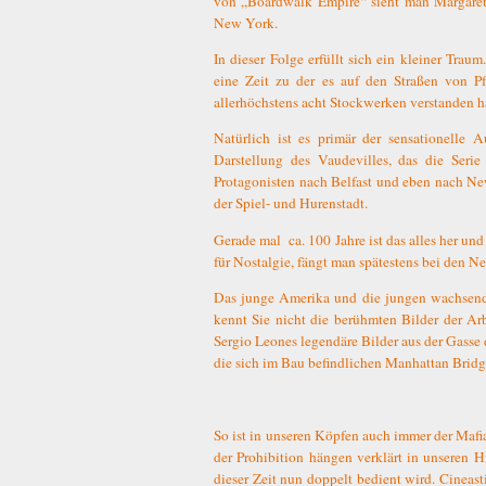
von „Boardwalk Empire“ sieht man Margaret 
New York.
In dieser Folge erfüllt sich ein kleiner Trau
eine Zeit zu der es auf den Straßen von 
allerhöchstens acht Stockwerken verstanden h
Natürlich ist es primär der sensationelle A
Darstellung des Vaudevilles, das die Serie
Protagonisten nach Belfast und eben nach N
der Spiel- und Hurenstadt.
Gerade mal
ca.
100 Jahre ist das alles her un
für Nostalgie, fängt man spätestens bei den 
Das junge Amerika und die jungen wachsend
kennt Sie nicht die berühmten Bilder der Ar
Sergio Leones legendäre Bilder aus der Gass
die sich im Bau befindlichen Manhattan Brid
So ist in unseren Köpfen auch immer der Mafi
der Prohibition hängen verklärt in unseren 
dieser Zeit nun doppelt bedient wird. Cineas