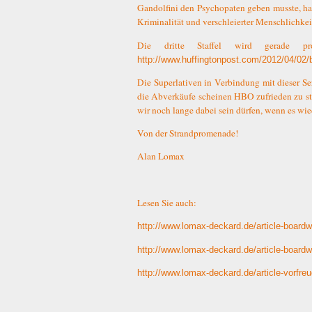
Gandolfini den Psychopaten geben musste, hat
Kriminalität und verschleierter Menschlichkei
Die dritte Staffel wird gerade pr
http://www.huffingtonpost.com/2012/04/02
Die Superlativen in Verbindung mit dieser Seri
die Abverkäufe scheinen HBO zufrieden zu s
wir noch lange dabei sein dürfen, wenn es wi
Von der Strandpromenade!
Alan Lomax
Lesen Sie auch:
http://www.lomax-deckard.de/article-boardwa
http://www.lomax-deckard.de/article-board
http://www.lomax-deckard.de/article-vorfr