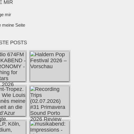
E MIR
ge mir
e meine Seite
STE POSTS