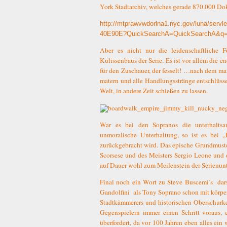
York Stadtarchiv, welches gerade 870.000 Doku
http://mtprawvwdorlna1.nyc.gov/luna/ser
40E90E?QuickSearchA=QuickSearchA&q=at
Aber es nicht nur die leidenschaftliche F
Kulissenbaus der Serie. Es ist vor allem die
für den Zuschauer, der fesselt! …nach dem man
matern und alle Handlungsstränge entschlüssel
Welt, in andere Zeit schießen zu lassen.
War es bei den Sopranos die unterhaltsa
unmoralische Unterhaltung, so ist es bei
zurückgebracht wird. Das epische Grundmuster
Scorsese und des Meisters Sergio Leone und 
auf Dauer wohl zum Meilenstein der Serienunt
Final noch ein Wort zu Steve Buscemi’s
dar
Gandolfini
als Tony Soprano schon mit körperli
Stadtkämmerers und historischen Oberschurke
Gegenspielern immer einen Schritt voraus, e
überfordert, da vor 100 Jahren eben alles ei