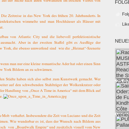
auf der Suche nach Ihren Verwandten im irischen Viertel von
FOLG
Fol
m. Die Zeitreise in das New York des frühen 20. Jahrhunderts. In
Pferdekutschen wimmelte und man Hochhäuser als Häuser mit
Lik
at.
ufbau von Atlantic City und die liebevoll perfektionistische
NEUE
 ausmacht. Aber in der zweiten Staffel gibt es Ausflüge der
ew York, die ebenso umwerfend sind
wie die „Heimat“-Szenerie
d wenn man nur eine kleine romantische Ader hat oder einen Sinn
New York Bildern an zu schwärmen.
en Städte haben sich also selbst zum Kunstwerk gemacht. Wer
beiter auf den schwebenden Stahlträger der Wolkenkratzer oder
e der Handlung von „Once A Time in America“ mit dem Blick auf
ge.
a-Mob verhaftet. Insbesondere die Zeit von Luciano und die Zeit
Hirnen. Wie wunderbar es ist, dass der Wunsch nach Bildern aus
tisch
von „Boardwalk Empire“ und zusätzlich visuell vom New