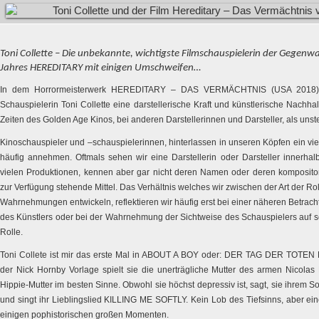
Toni Collette – Die unbekannte, wichtigste Filmschauspielerin der Gegenwa
Jahres HEREDITARY mit einigen Umschweifen…
In dem Horrormeisterwerk HEREDITARY – DAS VERMÄCHTNIS (USA 2018) er
Schauspielerin Toni Collette eine darstellerische Kraft und künstlerische Nachhalt
Zeiten des Golden Age Kinos, bei anderen Darstellerinnen und Darsteller, als unst
Kinoschauspieler und –schauspielerinnen, hinterlassen in unseren Köpfen ein vielfa
häufig annehmen. Oftmals sehen wir eine Darstellerin oder Darsteller innerhal
vielen Produktionen, kennen aber gar nicht deren Namen oder deren komposito
zur Verfügung stehende Mittel. Das Verhältnis welches wir zwischen der Art der Rol
Wahrnehmungen entwickeln, reflektieren wir häufig erst bei einer näheren Betrac
des Künstlers oder bei der Wahrnehmung der Sichtweise des Schauspielers auf se
Rolle.
Toni Collete ist mir das erste Mal in ABOUT A BOY oder: DER TAG DER TOTEN E
der Nick Hornby Vorlage spielt sie die unerträgliche Mutter des armen Nicolas H
Hippie-Mutter im besten Sinne. Obwohl sie höchst depressiv ist, sagt, sie ihrem So
und singt ihr Lieblingslied KILLING ME SOFTLY. Kein Lob des Tiefsinns, aber ein
einigen pophistorischen großen Momenten.