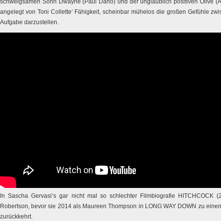
schweigsamen Sohn Dwayne (Paul Dano) und der unglaublich positiven Olive (Abig
angelegt von Toni Collette‘ Fähigkeit, scheinbar mühelos die großen Gefühle z
Aufgabe darzustellen.
In Sascha Gervasi‘s gar nicht mal so schlechter Filmbiografie HITCHCOCK (2
Robertson, bevor sie 2014 als Maureen Thompson in LONG WAY DOWN zu einem 
zurückkehrt.