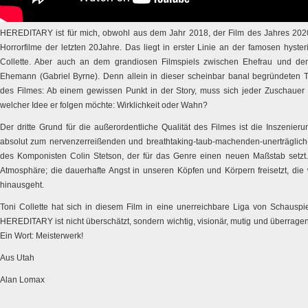
HEREDITARY ist für mich, obwohl aus dem Jahr 2018, der Film des Jahres 2020
Horrorfilme der letzten 20Jahre. Das liegt in erster Linie an der famosen hyste
Collette. Aber auch an dem grandiosen Filmspiels zwischen Ehefrau und de
Ehemann (Gabriel Byrne). Denn allein in dieser scheinbar banal begründeten Tat
des Filmes: Ab einem gewissen Punkt in der Story, muss sich jeder Zuschauer f
welcher Idee er folgen möchte: Wirklichkeit oder Wahn?
Der dritte Grund für die außerordentliche Qualität des Filmes ist die Inszenier
absolut zum nervenzerreißenden und breathtaking-taub-machenden-unerträglich
des Komponisten Colin Stetson, der für das Genre einen neuen Maßstab setzt
Atmosphäre; die dauerhafte Angst in unseren Köpfen und Körpern freisetzt, di
hinausgeht.
Toni Collette hat sich in diesem Film in eine unerreichbare Liga von Schauspie
HEREDITARY ist nicht überschätzt, sondern wichtig, visionär, mutig und überrage
Ein Wort: Meisterwerk!
Aus Utah
Alan Lomax