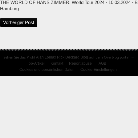
THE WORLD OF HANS ZIMMER: World Tour 2024 - 10.03.2024 - Ba
Hamburg
Vorheriger Post
Sehen Sie das Profil
Alan Lomax Rick Deckard Blog
auf dem Overblog portal
Top-Artikel
Kontakt
Report abuse
AGB
Cookies und persönlichen Daten
Cookie-Einstellungen