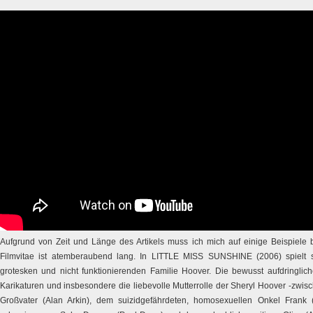
Aufgrund von Zeit und Länge des Artikels muss ich mich auf einige Beispiele 
Filmvitae ist atemberaubend lang. In LITTLE MISS SUNSHINE (2006) spielt s
grotesken und nicht funktionierenden Familie Hoover. Die bewusst aufdringlich
Karikaturen und insbesondere die liebevolle Mutterrolle der Sheryl Hoover -zwi
Großvater (Alan Arkin), dem suizidgefährdeten, homosexuellen Onkel Frank 