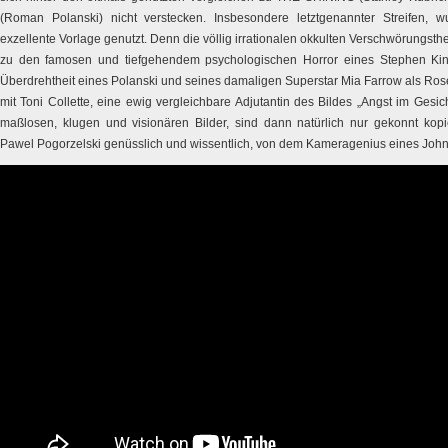
(Roman Polanski) nicht verstecken. Insbesondere letztgenannter Streifen,
exzellente Vorlage genutzt. Denn die völlig irrationalen okkulten Verschwörungsthe
zu den famosen und tiefgehendem psychologischen Horror eines Stephen King
Überdrehtheit eines Polanski und seines damaligen Superstar Mia Farrow als R
mit Toni Collette, eine ewig vergleichbare Adjutantin des Bildes „Angst im Gesi
maßlosen, klugen und visionären Bilder, sind dann natürlich nur gekonnt ko
Pawel Pogorzelski genüsslich und wissentlich, von dem Kameragenius eines John A