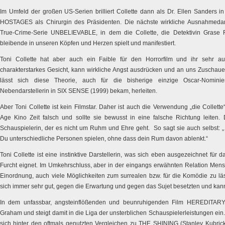
Im Umfeld der großen US-Serien brilliert Collette dann als Dr. Ellen Sanders i
HOSTAGES als Chirurgin des Präsidenten. Die nächste wirkliche Ausnahmedars
True-Crime-Serie UNBELIEVABLE, in dem die Collette, die Detektivin Grase 
bleibende in unseren Köpfen und Herzen spielt und manifestiert.
Toni Collette hat aber auch ein Faible für den Horrorfilm und ihr sehr au
charakterstarkes Gesicht, kann wirkliche Angst ausdrücken und an uns Zuschauer
lässt sich diese Theorie, auch für die bisherige einzige Oscar-Nomini
Nebendarstellerin in SIX SENSE (1999) bekam, herleiten.
Aber Toni Collette ist kein Filmstar. Daher ist auch die Verwendung „die Collet
Age Kino Zeit falsch und sollte sie bewusst in eine falsche Richtung leiten. 
Schauspielerin, der es nicht um Ruhm und Ehre geht. So sagt sie auch selbst: 
Du unterschiedliche Personen spielen, ohne dass dein Rum davon ablenkt.“
Toni Collette ist eine instinktive Darstellerin, was sich eben ausgezeichnet für 
Furcht eignet. Im Umkehrschluss, aber in der eingangs erwähnten Relation Mensc
Einordnung, auch viele Möglichkeiten zum surrealen bzw. für die Komödie zu läss
sich immer sehr gut, gegen die Erwartung und gegen das Sujet besetzten und ka
In dem unfassbar, angsteinflößenden und beunruhigenden Film HEREDITARY, s
Graham und steigt damit in die Liga der unsterblichen Schauspielerleistungen ein.
sich hinter den oftmals genutzten Vergleichen zu THE SHINING (Stanley Kub