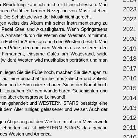
r Beurteilung kann ich mich nicht anschliessen. Man
2023
inen Gefühlen bei der Rezeption von Musik stehen,
t. Die Schublade wird der Musik nicht gerecht.
2022
agen weiss das Album mit seiner Instrumentierung zu
2021
e Pedal Steel und Akustikgitarre. Wenn Springsteens
als Anhalter durch die Weiten des Westens mitnimmt,
2020
in Faible für Americana und den Western besitzt. Man
iner Prärie, den endlosen Weiten zu assoziieren, den
2019
m Firmament, einsame Cafés am Wegesrand, wilde
2018
(wilden) Westen wird musikalisch porträtiert und man
2017
on, legen Sie die Füße hoch, machen Sie die Augen zu
2016
 auf eine unnachahmliche musikalische und zutiefst
tson in die Stirn oder schauen Sie in der Nacht hoch
2015
l.
Lauschen Sie den wunderbaren Geschichten und
 eine überlebensgrosse Leinwand!
2014
äumen gehandelt und WESTERN STARS bestätigt eine
2013
t dem Alter ruhiger, gelassener und weiser. Auch der
2012
en Abgesang auf den Western mit ihrem Meisterwerk
2011
rierten, so ist WESTERN STARS das genaue
n des Westen und America.
2010