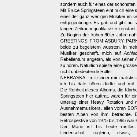
sondern auch für eines der schönsten
Mit Bruce Springsteen eint mich eine 
einer der ganz wenigen Musiker im 
entgegenbringe. Es gab und gibt nur
langen Zeitraum qualitativ so konstant
Zu Beginn der frühen 80'er Jahre na
GREETINGS FROM ASBURY PARK
beide zu begeistern wussten. In mei
Musiker geschafft, mich auf
Anhie
Rebellentum angetan, als von seiner
zu hören. Natürlich spielte eine gross
nicht unbedeutende Rolle.
NEBRASKA - mit seiner minimalistisch
ich bis dato hören durfte und mi
Die Rohheit dieses Albums, die Klarh
Springsteen hier auftrat, waren für 
unterlag einer Heavy Rotation und n
Ausnahmemusikers, allen voran BOR
besten Alben von ihm betrachte.
Retrospektive von 1975 bis 1985 war ei
Der Mann ist bis heute rastlos.
Leidenschaft zugleich, etwa