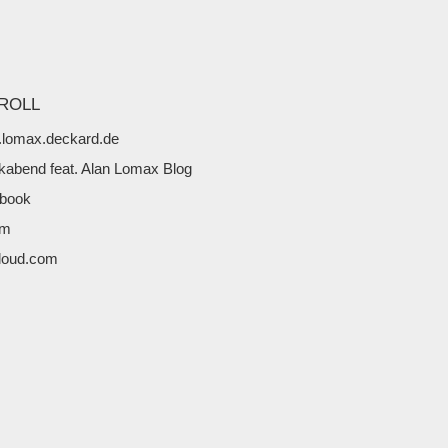
ROLL
lomax.deckard.de
kabend feat. Alan Lomax Blog
book
fm
loud.com