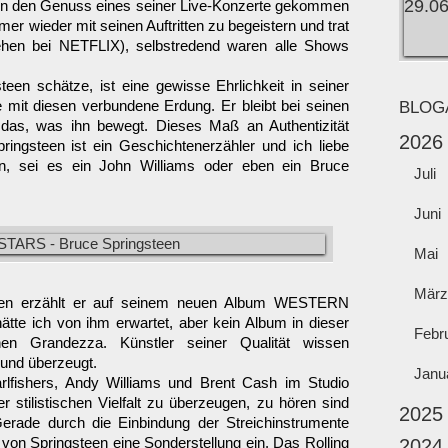
 in den Genuss eines seiner Live-Konzerte gekommen
mer wieder mit seinen Auftritten zu begeistern und trat
ehen bei NETFLIX), selbstredend waren alle Shows
een schätze, ist eine gewisse Ehrlichkeit in seiner
 mit diesen verbundene Erdung. Er bleibt bei seinen
BLOG
 das, was ihn bewegt. Dieses Maß an Authentizität
2026
ringsteen ist ein Geschichtenerzähler und ich liebe
n, sei es ein John Williams oder eben ein Bruce
Juli
Juni
Mai
März
hten erzählt er auf seinem neuen Album WESTERN
 hätte ich von ihm erwartet, aber kein Album in dieser
Febr
hen Grandezza. Künstler seiner Qualität wissen
 und überzeugt.
Janu
lfishers, Andy Williams und Brent Cash im Studio
 stilistischen Vielfalt zu überzeugen, zu hören sind
2025
Gerade durch die Einbindung der Streichinstrumente
Springsteen eine Sonderstellung ein. Das Rolling
2024