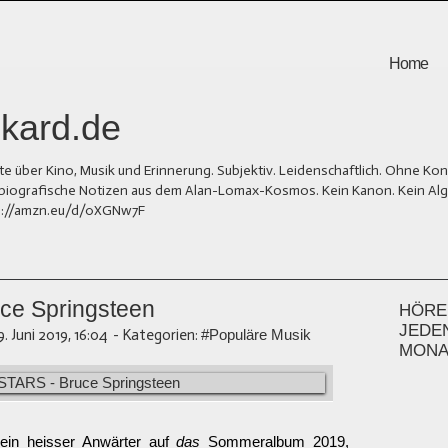
Home
kard.de
er Kino, Musik und Erinnerung. Subjektiv. Leidenschaftlich. Ohne Kons
und biografische Notizen aus dem Alan-Lomax-Kosmos. Kein Kanon. Kein Al
tps://amzn.eu/d/0XGNw7F
e Springsteen
HÖREN
JEDE
9. Juni 2019, 16:04
-
Kategorien:
#Populäre Musik
MONA
 ein heisser Anwärter auf
das
Sommeralbum 2019,