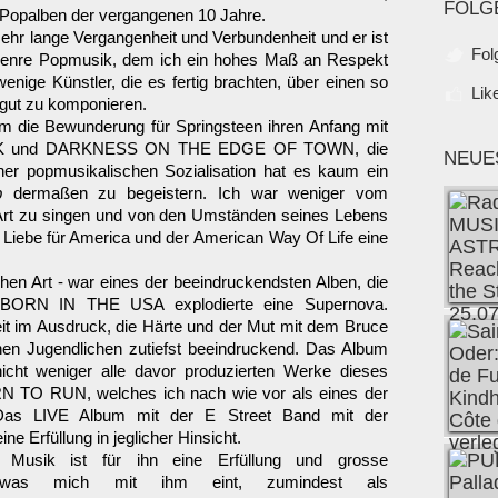
FOLG
 Popalben der vergangenen 10 Jahre.
sehr lange Vergangenheit und Verbundenheit und er ist
Fol
Genre Popmusik, dem ich ein hohes Maß an Respekt
wenige Künstler, die es fertig brachten, über einen so
Lik
 gut zu komponieren.
hm die Bewunderung für Springsteen ihren Anfang mit
 und DARKNESS ON THE EDGE OF TOWN, die
NEUE
ner popmusikalischen Sozialisation hat es kaum ein
b
dermaßen zu begeistern. Ich war weniger vom
 Art zu singen und von den Umständen seines Lebens
e Liebe für America und der American Way Of Life eine
en Art - war eines der beeindruckendsten Alben, die
t BORN IN THE USA explodierte eine Supernova.
eit im Ausdruck, die Härte und der Mut mit dem Bruce
einen Jugendlichen zutiefst beeindruckend. Das Album
icht weniger alle davor produzierten Werke dieses
N TO RUN, welches ich nach wie vor als eines der
 Das LIVE Album mit der E Street Band mit der
ne Erfüllung in jeglicher Hinsicht.
 Musik ist für ihn eine Erfüllung und grosse
s, was mich mit ihm eint, zumindest als