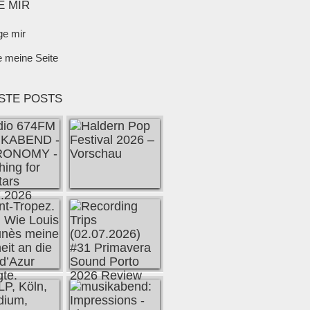
E MIR
ge mir
e meine Seite
STE POSTS