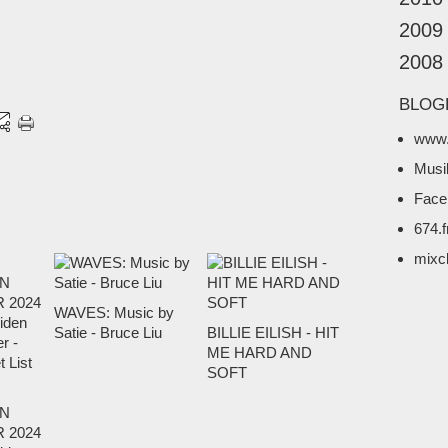
2009
2008
BLOG
www.
Musi
Face
674.
mixc
WAVES: Music by
Satie - Bruce Liu
BILLIE EILISH - HIT
ME HARD AND
SOFT
N
 2024