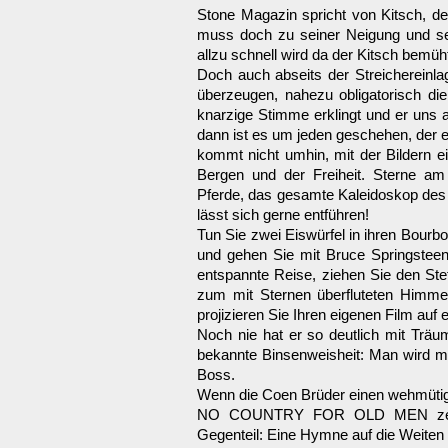
Stone Magazin spricht von Kitsch, de
muss doch zu seiner Neigung und se
allzu schnell wird da der Kitsch bemüh
Doch auch abseits der Streichereinl
überzeugen, nahezu obligatorisch di
knarzige Stimme erklingt und er uns 
dann ist es um jeden geschehen, der e
kommt nicht umhin, mit der Bildern e
Bergen und der Freiheit. Sterne a
Pferde, das gesamte Kaleidoskop des 
lässt sich gerne entführen!
Tun Sie zwei Eiswürfel in ihren Bourb
und gehen Sie mit Bruce Springsteen
entspannte Reise, ziehen Sie den Ste
zum mit Sternen überfluteten Himme
projizieren Sie Ihren eigenen Film auf
Noch nie hat er so deutlich mit Tr
bekannte Binsenweisheit: Man wird mi
Boss.
Wenn die Coen Brüder einen wehmütig
NO COUNTRY FOR OLD MEN zeleb
Gegenteil: Eine Hymne auf die Weite