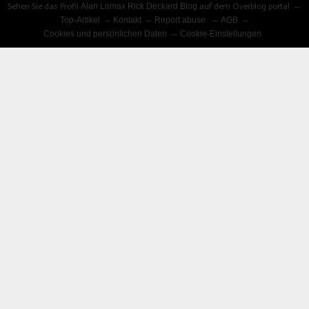
Sehen Sie das Profil
Alan Lomax Rick Deckard Blog
auf dem Overblog portal
Top-Artikel
Kontakt
Report abuse
AGB
Cookies und persönlichen Daten
Cookie-Einstellungen