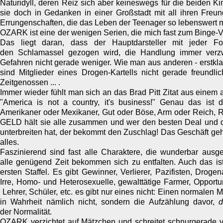
Naturidyll, deren Reiz sich aber keineswegs für die beiden K
sie doch in Gedanken in einer Großstadt mit all ihren Freu
Errungenschaften, die das Leben der Teenager so lebenswert 
​​​​​​​OZARK ist eine der wenigen Serien, die mich fast zum Binge-V
Das liegt daran, dass der Hauptdarsteller mit jeder Fo
den Schlamassel gezogen wird, die Handlung immer verzw
Gefahren nicht gerade weniger. Wie man aus anderen - erstkla
sind Mitglieder eines Drogen-Kartells nicht gerade freundli
Zeitgenossen ... .
Immer wieder fühlt man sich an das Brad Pitt Zitat aus einem 
"America is not a country, it's business!" Genau das ist
Amerikaner oder Mexikaner, Gut oder Böse, Arm oder Reich, Re
GELD hält sie alle zusammen und wer den besten Deal und 
unterbreiten hat, der bekommt den Zuschlag! Das Geschäft geht
alles.
​​​​​​​Faszinierend sind fast alle Charaktere, die wunderbar au
alle genügend Zeit bekommen sich zu entfalten. Auch das is
ersten Staffel. Es gibt Gewinner, Verlierer, Pazifisten, Drog
Irre, Homo- und Heterosexuelle, gewalttätige Farmer, Opportu
Lehrer, Schüler, etc. es gibt nur eines nicht: Einen normalen
in Wahrheit nämlich nicht, sondern die Aufzählung davor,
d
der Normalität.
OZARK verzichtet auf Mätzchen und schreitet schnurgerade v