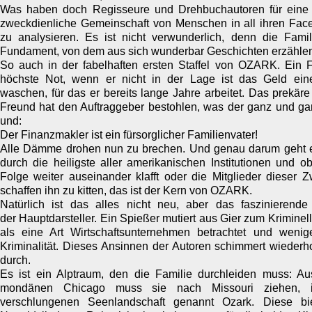
Was haben doch Regisseure und Drehbuchautoren für eine 
zweckdienliche Gemeinschaft von Menschen in all ihren Face
zu analysieren. Es ist nicht verwunderlich, denn die Famil
Fundament, von dem aus sich wunderbar Geschichten erzählen
So auch in der fabelhaften ersten Staffel von OZARK. Ein F
höchste Not, wenn er nicht in der Lage ist das Geld eine
waschen, für das er bereits lange Jahre arbeitet. Das prekäre
Freund hat den Auftraggeber bestohlen, was der ganz und gar
und:
Der Finanzmakler ist ein fürsorglicher
Familienvater!
Alle Dämme drohen nun zu brechen. Und genau darum geht e
durch die heiligste aller amerikanischen Institutionen und o
Folge weiter
auseinander klafft oder die Mitglieder dieser
schaffen ihn zu kitten, das ist der Kern von OZARK.
Natürlich ist das alles nicht neu, aber das
faszinierende
der Hauptdarsteller. Ein Spießer mutiert aus Gier zum Kriminel
als eine Art Wirtschaftsunternehmen betrachtet und wenige
Kriminalität. Dieses Ansinnen der Autoren schimmert wiederho
durch.
Es ist ein Alptraum, den die Familie durchleiden muss: A
mondänen Chicago muss sie nach Missouri ziehen, 
verschlungenen Seenlandschaft genannt Ozark. Diese bie