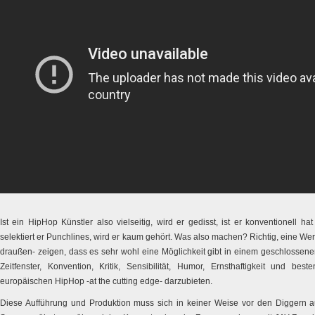
Ist ein HipHop Künstler also vielseitig, wird er gedisst, ist er konventionell hat
selektiert er Punchlines, wird er kaum gehört. Was also machen? Richtig, eine We
draußen- zeigen, dass es sehr wohl eine Möglichkeit gibt in einem geschlosse
Zeitfenster, Konvention, Kritik, Sensibilität, Humor, Ernsthaftigkeit und be
europäischen HipHop -at the cutting edge- darzubieten.
Diese Aufführung und Produktion muss sich in keiner Weise vor den Diggern a