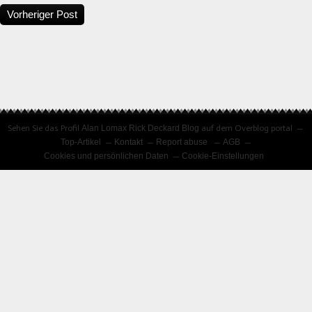
Vorheriger Post
Sehen Sie das Profil
Alan Lomax Rick Deckard Blog
auf dem Overblog portal
Top-Artikel
Kontakt
Report abuse
AGB
Cookies und persönlichen Daten
Cookie-Einstellungen