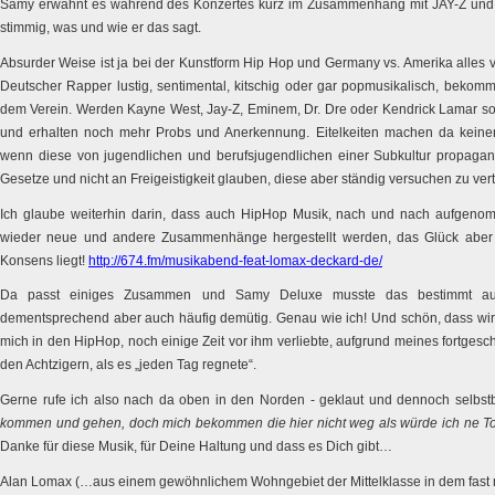
Samy erwähnt es während des Konzertes kurz im Zusammenhang mit JAY-Z und j
stimmig, was und wie er das sagt.
Absurder Weise ist ja bei der Kunstform Hip Hop und Germany vs. Amerika alles v
Deutscher Rapper lustig, sentimental, kitschig oder gar popmusikalisch, bekom
dem Verein. Werden Kayne West, Jay-Z, Eminem, Dr. Dre oder Kendrick Lamar so, 
und erhalten noch mehr Probs und Anerkennung. Eitelkeiten machen da keinen
wenn diese von jugendlichen und berufsjugendlichen einer Subkultur propagandi
Gesetze und nicht an Freigeistigkeit glauben, diese aber ständig versuchen zu ver
Ich glaube weiterhin darin, dass auch HipHop Musik, nach und nach aufgeno
wieder neue und andere Zusammenhänge hergestellt werden, das Glück abe
Konsens liegt!
http://674.fm/musikabend-feat-lomax-deckard-de/
Da passt einiges Zusammen und Samy Deluxe musste das bestimmt auch
dementsprechend aber auch häufig demütig. Genau wie ich! Und schön, dass wir 
mich in den HipHop, noch einige Zeit vor ihm verliebte, aufgrund meines fortgeschr
den Achtzigern, als es „jeden Tag regnete“.
Gerne rufe ich also nach da oben in den Norden - geklaut und dennoch selbs
kommen und gehen, doch mich bekommen die hier nicht weg als würde ich ne T
Danke für diese Musik, für Deine Haltung und dass es Dich gibt…
Alan Lomax (…aus einem gewöhnlichem Wohngebiet der Mittelklasse in dem fast