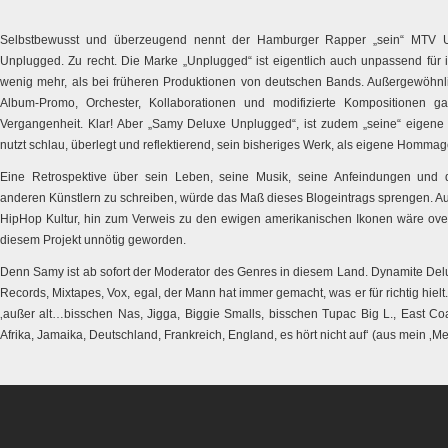
Selbstbewusst und überzeugend nennt der Hamburger Rapper „sein“ MTV
Unplugged. Zu recht. Die Marke „Unplugged“ ist eigentlich auch unpassend für i
wenig mehr, als bei früheren Produktionen von deutschen Bands. Außergewöhnli
Album-Promo, Orchester, Kollaborationen und modifizierte Kompositionen g
Vergangenheit. Klar! Aber „Samy Deluxe Unplugged“, ist zudem „seine“ eigene
nutzt schlau, überlegt und reflektierend, sein bisheriges Werk, als eigene Hommag
Eine Retrospektive über sein Leben, seine Musik, seine Anfeindungen und 
anderen Künstlern zu schreiben, würde das Maß dieses Blogeintrags sprengen. Au
HipHop Kultur, hin zum Verweis zu den ewigen amerikanischen Ikonen wäre over u
diesem Projekt unnötig geworden.
Denn Samy ist ab sofort der Moderator des Genres in diesem Land. Dynamite Delu
Records, Mixtapes, Vox, egal, der Mann hat immer gemacht, was er für richtig hielt.
‚außer alt…bisschen Nas, Jigga, Biggie Smalls, bisschen Tupac Big L., East Coa
Afrika, Jamaika, Deutschland, Frankreich, England, es hört nicht auf‘ (aus mein ‚Mei