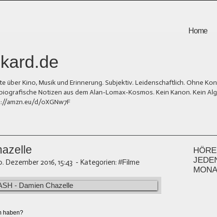
Home
kard.de
er Kino, Musik und Erinnerung. Subjektiv. Leidenschaftlich. Ohne Kons
und biografische Notizen aus dem Alan-Lomax-Kosmos. Kein Kanon. Kein Al
tps://amzn.eu/d/0XGNw7F
azelle
HÖREN
JEDE
0. Dezember 2016, 15:43
-
Kategorien:
#Filme
MONA
m haben?