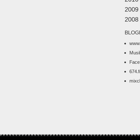
2009
2008
BLOG
www.
Musi
Face
674.
mixc