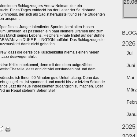
alentierten Schlagzeugers Anrew Neiman, der ein
ucht. Eines Tages entdeckt ihn der Leiter der Studioband,
 Simmons), der sich als Sadist herausstellt und seine Studenten
gen anspornt.
ortfilmes: Junger talentierter Sportler, lernt alten Hasen
is zum Umfallen, es passieren ein paar kleinere Dramen und zum
BLOG
das Match seines Lebens. Fletchers Finale findet auf der Bühne
m CARAVAN von DUKE ELLINGTON aufführt. Das Schlagzeugsolo
2026
Jazzmusik ist damit nicht geholfen.
drew, dass die derzeitige Kuschelkultur niemals einen neuen
Juli
 Jazz deswegen stirbt.
sitive Kritiken bekommt, denn mit den oben aufgezählten
Juni
eist Chazelle, dass er nicht viel verstanden hat und dem
Mai
nn wünsche ich Ihnen 90 Minuten gute Unterhaltung. Denn das
 sehr gut gefilmt, ist spannend und macht bis zur letzten Sekunde
hance Jazz für neue Interessenten zugänglich zu machen. Oder
März
ING im Regal stehen? Sehen Sie!
Febr
Janu
2025
2024