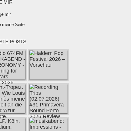
E MIR
ge mir
e meine Seite
STE POSTS