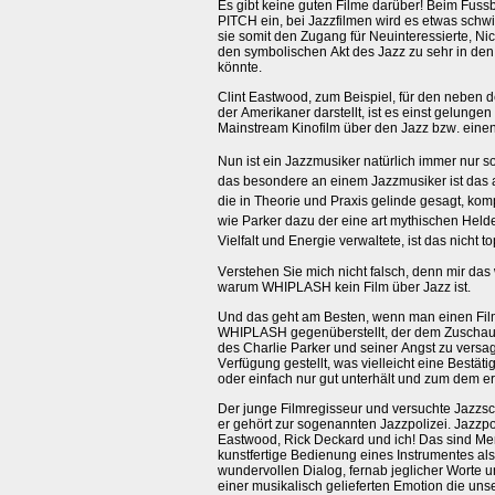
Es gibt keine guten Filme darüber! Beim Fuss
PITCH ein, bei Jazzfilmen wird es etwas schwie
sie somit den Zugang für Neuinteressierte, Nic
den symbolischen Akt des Jazz zu sehr in de
könnte.
Clint Eastwood, zum Beispiel, für den neben 
der Amerikaner darstellt, ist es einst gelung
Mainstream Kinofilm über den Jazz bzw. einen
Nun ist ein Jazzmusiker natürlich immer nur 
das besondere an einem Jazzmusiker ist das 
die in Theorie und Praxis gelinde gesagt, kom
wie Parker dazu der eine art mythischen Hel
Vielfalt und Energie verwaltete, ist das nicht
to
Verstehen Sie mich nicht falsch, denn mir das
warum WHIPLASH kein Film über Jazz ist.
Und das geht am Besten, wenn man einen Film 
WHIPLASH gegenüberstellt, der dem Zuschauer
des Charlie Parker und seiner Angst zu vers
Verfügung gestellt, was vielleicht eine Bestäti
oder einfach nur gut unterhält und zum dem erkl
Der junge Filmregisseur und versuchte Jazz
er gehört zur sogenannten Jazzpolizei. Jazzpo
Eastwood, Rick Deckard und ich! Das sind Men
kunstfertige Bedienung eines Instrumentes als
wundervollen Dialog, fernab jeglicher Worte
einer musikalisch gelieferten Emotion die uns