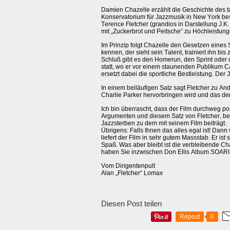
Damien Chazelle erzählt die Geschichte des t
Konservatorium für Jazzmusik in New York bes
Terence Fletcher (grandios in Darstellung J.K.
mit „Zuckerbrot und Peitsche“ zu Höchleistun
Im Prinzip folgt Chazelle den Gesetzen eines Sp
kennen, der sieht sein Talent, trainiert ihn b
Schluß gibt es den Homerun, den Sprint oder 
statt, wo er vor einem staunenden Publiku
ersetzt dabei die sportliche Bestleistung. Der 
In einem beiläufigen Satz sagt Fletcher zu An
Charlie Parker hervorbringen wird und das der
Ich bin überrascht, dass der Film durchweg po
Argumenten und diesem Satz von Fletcher, bew
Jazzsterben zu dem mit seinem Film beiträgt.
Übrigens: Falls Ihnen das alles egal ist! Da
liefert der Film in sehr gutem Massstab. Er ist
Spaß. Was aber bleibt ist die verbleibende C
haben Sie inzwischen Don Ellis Album SOAR
Vom Dirigentenpult
Alan „Fletcher“ Lomax
Diesen Post teilen
Repost
0