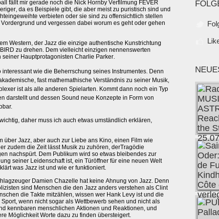
ball fällt mir gerade noch die Nick Hornby Verfilmung FEVER
FOLG
riger, da es Beispiele gibt, die aber meist zu puristisch sind und
hteingeweihte verbieten oder sie sind zu offensichtlich stellen
n Vordergrund und vergessen dabei worum es geht oder gehen
Fol
Lik
dem Western, der Jazz die einzige authentische Kunstrichtung
en BIRD zu drehen. Dem vielleicht einzigen nennenswerten
 seiner Hauptprotagonisten Charlie Parker.
NEUE
so interessant wie die Beherrschung seines Instrumentes. Denn
akademische, fast mathemathische Verständnis zu seiner Musik,
plexer ist als alle anderen Spielarten. Kommt dann noch ein Typ
den darstellt und dessen Sound neue Konzepte in Form von
pbar
.
 wichtig, daher muss ich auch etwas umständlich erklären,
über Jazz, aber auch zur Liebe ans Kino, einen Film wie
 zudem die Zeit lässt Musik zu zuhören, derTragödie
agen nachspürt. Dem Publikum wird so etwas bleibendes zur
gung seiner Leidenschaft ist, ein Türöffner für eine neuen Welt
ärt was Jazz ist und wie er funktioniert.
schlagzeuger Damien Chazelle hat keine Ahnung von Jazz. Denn
lizisten sind Menschen die den Jazz anders verstehen als Clint
schen die Takte mitzählen, wissen wer Hank Levy ist und die
 Sport, wenn nicht sogar als Wettbewerb sehen und nicht als
 und kennbaren menschlichen Aktionen und Reaktionen, und
ere Möglichkeit Worte dazu zu finden übersteigert.