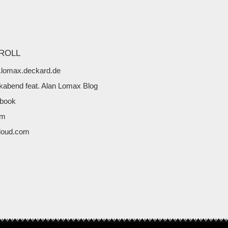
ROLL
lomax.deckard.de
kabend feat. Alan Lomax Blog
book
fm
loud.com