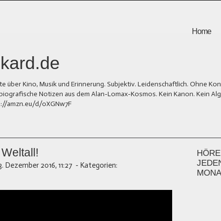
Home
kard.de
er Kino, Musik und Erinnerung. Subjektiv. Leidenschaftlich. Ohne Kons
und biografische Notizen aus dem Alan-Lomax-Kosmos. Kein Kanon. Kein Al
tps://amzn.eu/d/0XGNw7F
Weltall!
HÖREN
JEDE
3. Dezember 2016, 11:27
-
Kategorien:
MONA