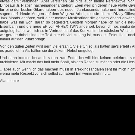
etwas damit verbinden. Aber verstehen Sie bitte auch meine Perspektive. Vor
Dinosaur Jr. Platten nacheinander angehört! Eben weil ich deren neue Platte Giv
für eine der besten Gitarrenalben des neuen Jahrtausends halte und herausfi
sagen darf. Heute Morgen auf dem Weg zur Arbeit, musste ich mir Dizziy Gille
Jazz Moods anhören, weil einer meiner Musikbrüder die gestern Abend erwähnt 
habe, was ihn wohl daran so begeistert. Gestern Morgen habe ich mir die neu
Eisenbahn und die neue EP von APHEX TWIN angehört, bevor ich nochmalig di
aufgelegt habe, weil ich so in Vorfreude auf das Konzert in der nächsten Woche 
wir gerade dabei sind, der Text hier eh viel zu lang ist, muss ich Peter Hein noch
immer auf den Punkt bringt:
Von den guten Zeiten wird gern viel erzählt / Viele tun so, als hätten sie’s erlebt /
es grade fehlt / Als hätten sie der Zukunft Hebel umgelegt.
Und dann komme ich auch schon zum Ende! Ich will hier keinen belehren, s
archivieren. Mir macht das halt mehr Spaß, als den Rasen zu mähen oder die Hec
…aber auch wenn ich das machen muss! In Trekkingsandalen seht Ihr mich nicht!
wenig mehr Respekt vor sich selbst zu haben! Ein wenig mehr nur…
Alan Lomax