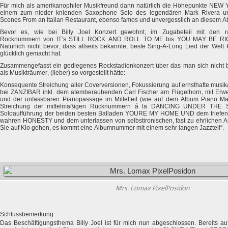
Für mich als amerikanophiler Musikfreund dann natürlich die Höhepunkte NE
einem zum nieder knienden Saxophone Solo des legendären Mark Rivera 
Scenes From an Italian Restaurant, ebenso famos und unvergesslich an diesem A
Bevor es, wie bei Billy Joel Konzert gewohnt, im Zugabeteil mit den ra
Rocknummern von IT’s STILL ROCK AND ROLL TO ME bis YOU MAY BE RIGHT
Natürlich nicht bevor, dass allseits bekannte, beste Sing-A-Long Lied der We
glücklich gemacht hat.
Zusammengefasst ein gediegenes Rockstadionkonzert über das man sich nicht 
als Musikträumer, (lieber) so vorgestellt hätte:
Konsequente Streichung aller Coverversionen, Fokussierung auf ernsthafte musika
bei ZANZIBAR inkl. dem atemberaubenden Carl Fischer am Flügelhorn, mit Er
und der unfassbaren Pianopassage im Mittelteil (wie auf dem Album Piano M
Streichung der mittelmäßigen Rücknummern á la DANCING UNDER THE STA
Soloaufführung der beiden besten Balladen YOURE MY HOME UND dem triefende
wahren HONESTY und dem unterlassen von selbstironischen, fast zu ehrlichen A
Sie auf Klo gehen, es kommt eine Albumnummer mit einem sehr langen Jazzteil“.
Mrs. Lomax PixelPosidon
Schlussbemerkung
Das Beschäftigungsthema Billy Joel ist für mich nun abgeschlossen. Bereits 