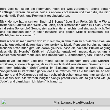
Billy Joel hat weder die Popmusik, noch die Welt verändert. Seine beste
1970ziger Jahren. Zu einer Zeit als andere cool waren und zwar die, die nic
sondern die Rock- und Popmusik revolutionierten.
Nick Hornby hat in seinem Buch „31 Songs“ über Ben Folds ähnliche Wort
treffenden Satz für das Werk von Folds, aber letztendlich auch zu Folds Vorb
sind seine Songs bloß Songs, sie repräsentieren nichts und sind auch nicht T
und sie müssen sich in einer Industrie und gegen Kritiker behaupten, die 
Wichtigkeit interessiert!“.
Und schon ist man mitten drin im Dilemma, in dem man sich zwischen zwei a
stellt. Ausgehend davon, dass der perfekte, ideale Popsong bereits gefund
Menschen wie mich gibt, die daran glauben, dass die nächste Punkbewegun
dass die (lt. Hornby) Kritik ein Vokabular entwickeln muss, dass es uns
Schlechten zu unterscheiden, das Banale vom Durchdachten, das Frische vo
Und bevor ich mein Leid und meine Begeisterung vom Billy Joel Konzert
schildere, erkläre ich gerne, dass ich mich direkt aus diesem Dilemma zurüc
mit dem britischen Schriftsteller im Einklang bin, wenn er schreibt: „
Songwritern zu verstehen geben, dass sei wertlos, was sie tun und sie so her
Lennons und McCartneys sind wahrscheinlich schon unter uns; nur werden si
als Jesus sein. Sie werden lediglich Songs produzieren, die so gut sind wie
Jude“, und damit kann ich leben.“ Ich auch…