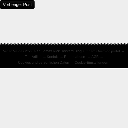
Vorheriger Post
Sehen Sie das Profil
Alan Lomax Rick Deckard Blog
auf dem Overblog portal
Top-Artikel
Kontakt
Report abuse
AGB
Cookies und persönlichen Daten
Cookie-Einstellungen