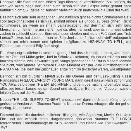
Hannover die Stadt mit den ersten Tags überhaupt verschönerte. Soll heißen, da
war von allem begeistert, aber auch schon früh ein Gespür dafür gehabt habe,
natürlich nicht SST gemeint, sondern vielleicht auch manchmal die Qual der Wahl.
Das hört sich nun sehr arrogant an! Und natürlich gibt es nichts Schlimmeres als,
cool bezeichnet oder es sich rausnimmt andere als uncool zu bezeichnen! Richti
schlimmeres, als wenn an einem Samstagabend, auf den man sich sehr lang
Menschen um einen herum stehen, die ca. gleich alt sind, aber schlimm gemuste
zudem in schlecht sitzende Bermudahosen stopfen und deren Fußnägel aus Trek
Lomax? …was hat das denn nun mit Billy Joel zu tun? „Nun sehr viel!“ entgegne i
stehen um mich herum und spielen Luftgitarre zu HIGHWAY TO HELL, wel
Bühnenmitarbeiter mit Billy Joel singt.
Die Mischung ist alleine ist schlimm genug. Und das ich erklären muss, warum das
ich mir Zeit und Mühe gebe, Joel in Schutz zu nehmen, um ihn zu erklären und vi
machen möchte, weil er wirklich gute Songs geschrieben hat, tut in diesem Momen
Sie nicht, was andere Schreiben! Dieser Moment war der Publikumshöhepunkt für
PIANO MAN, bei dem die Zuschauer lange nicht so textsicher waren, wie allgemei
Dennoch ich bin glücklich! MIAMI 2017 als Opener und der Easy-Listing Klassi
Pianosongs PRELUDE/ANGRY YOUNG MAN, dann direkt das wirklich schön run
YOU ARE, gefolgt von THE ENTERTAINER und dem überraschend veritabel jazzi
alles bei bester Laune, gutem Sound und sichtbarer Bühne inkl. Videoleinwand 
totalen Cuts auf die Musiker.
Neben THE LION SLEEPS TONIGHT, mussten wir dann noch eine völlig unverm
gerissene Version von Giacomo Puccini’s Neussun Dorma ertragen, die der gut s
vortrug. Unpassend.
Passend dann die durchschnittlichen Hitsingles, wie Allentown, Movin‘ Out, Upto
Fire und der wirklich furios dargebotenen doo-woop Nummer THE LONG
referenzierter Labelhommage an SUN Records und Bands wie The Swallows , T
Jays.