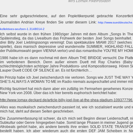
Mrs Lomax PixelPosidon
Eine sehr gutgeschriebene, auf den Popkritikerpunkt gebrachte Konzertkrit
Journalisten Andrian Kreye finden Sie unter diesem Link:
http://www.sueddeutsche.de/
kollektives-seufzen-1.3148014-2
Ich selbst wurde in den frühen 1980ziger Jahren mit dem Album „Songs In The A
Späteinstieg, da das Livealbum das Frühwerk der besten Joel Songs beinhaltet.
drei Billy Joel Lieblingssongs vereinigt: Das spektakuläre MIAMI 2017 (welch
spielte), dass manisch depressive und wundervolle SUMMER, HIGHLAND FAL
der Publikumswahl gegen VIENNA verlor) und das romantische YOU’RE MY HOM
1986 habe ich es dann nochmal mit dem Album THE BRIDGE versucht. Die Platt
im verbotenen Bereich. Denn außer einem Duett mit Ray Charles (Baby
schlechtmöglichsten achtziger Jahre Produktions- und Kompositionsweg. Hören Si
Lauper Duett CODE OF SILENCE an. Es ist fürchterlich…
Im Prinzip habe ich Joel zwischendurch nie verloren. Songs wie JUST THE WAY 
SHE’S ALWAYS A WOMAN TO ME im Radio niemals ausgeschaltet und immer mit
Richtig fasziniert hat mich dann aber ein zufällig im Fernsehen gesehenes Konz
New York von 2008. Über das ich hier bereits euphorisch berichtet habe:
http://www.lomax-deckard.de/article-billy-joel-live-at-the-shea-stadium-109377796
Alles was musikalisch zwischendurch passiert ist, wie ich sozialisiert wurde un
mich hat, steht auf diesen Seiten geschrieben.
Die Zusammenfassung ist schwer, da ich mich seit Beginn dieser Leidenschaft, 
Subkultur oder Genre hingegeben habe. Somit lange Phasen in meiner Jugend ge
Afrobeats gehört habe, als andere bereits ihre ersten SOLID STATE TRANSF
bestellt haben. Ich aber wiederum auch die ersten DEF JAM Scheiben in N