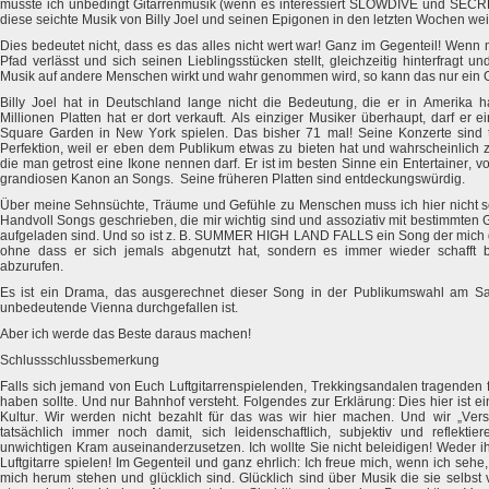
musste ich unbedingt Gitarrenmusik (wenn es interessiert SLOWDIVE und SECR
diese seichte Musik von Billy Joel und seinen Epigonen in den letzten Wochen wei
Dies bedeutet nicht, dass es das alles nicht wert war! Ganz im Gegenteil! Wenn
Pfad verlässt und sich seinen Lieblingsstücken stellt, gleichzeitig hinterfragt un
Musik auf andere Menschen wirkt und wahr genommen wird, so kann das nur ein 
Billy Joel hat in Deutschland lange nicht die Bedeutung, die er in Amerika h
Millionen Platten hat er dort verkauft. Als einziger Musiker überhaupt, darf er
Square Garden in New York spielen. Das bisher 71 mal! Seine Konzerte sind ta
Perfektion, weil er eben dem Publikum etwas zu bieten hat und wahrscheinlich
die man getrost eine Ikone nennen darf. Er ist im besten Sinne ein Entertainer, vo
grandiosen Kanon an Songs. Seine früheren Platten sind entdeckungswürdig.
Über meine Sehnsüchte, Träume und Gefühle zu Menschen muss ich hier nicht sch
Handvoll Songs geschrieben, die mir wichtig sind und assoziativ mit bestimmte
aufgeladen sind. Und so ist z. B. SUMMER HIGH LAND FALLS ein Song der mich d
ohne dass er sich jemals abgenutzt hat, sondern es immer wieder schafft b
abzurufen.
Es ist ein Drama, das ausgerechnet dieser Song in der Publikumswahl am S
unbedeutende Vienna durchgefallen ist.
Aber ich werde das Beste daraus machen!
Schlussschlussbemerkung
Falls sich jemand von Euch Luftgitarrenspielenden, Trekkingsandalen tragenden fas
haben sollte. Und nur Bahnhof versteht. Folgendes zur Erklärung: Dies hier ist e
Kultur. Wir werden nicht bezahlt für das was wir hier machen. Und wir „Ve
tatsächlich immer noch damit, sich leidenschaftlich, subjektiv und reflektie
unwichtigen Kram auseinanderzusetzen. Ich wollte Sie nicht beleidigen! Weder ih
Luftgitarre spielen! Im Gegenteil und ganz ehrlich: Ich freue mich, wenn ich se
mich herum stehen und glücklich sind. Glücklich sind über Musik die sie selbst 